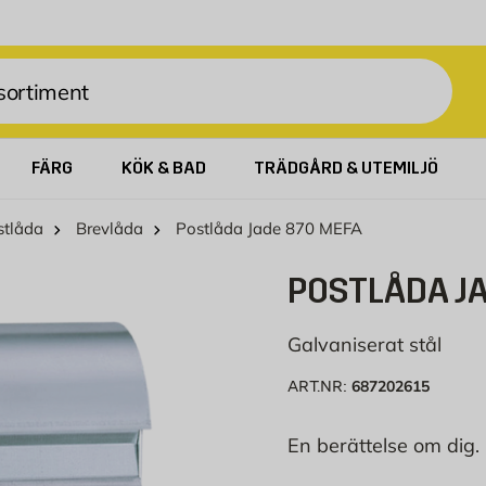
FÄRG
KÖK & BAD
TRÄDGÅRD & UTEMILJÖ
stlåda
Brevlåda
Postlåda Jade 870 MEFA
POSTLÅDA J
Galvaniserat stål
687202615
ART.NR:
En berättelse om dig.