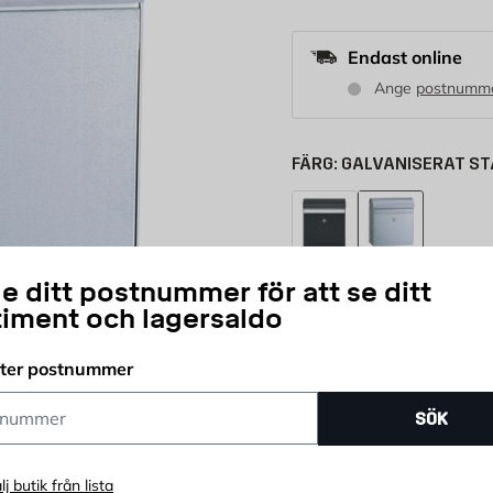
Endast online
Ange
postnumm
FÄRG:
GALVANISERAT ST
Basaltgrå struktur
Galvaniserat stå
e ditt postnummer för att se ditt
1 995
KR
timent och lagersaldo
fter postnummer
st
ummer
Antal
SÖK
Snabb leverans
K
lj butik från lista