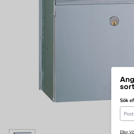
Ang
sor
Sök e
Postn
Eller Vä