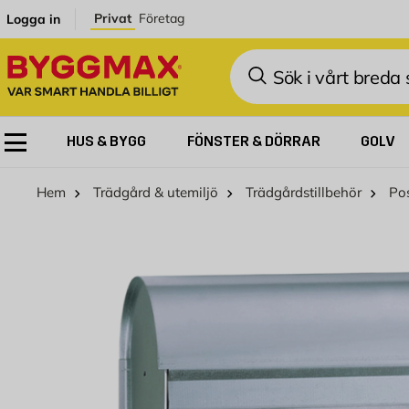
Hoppa till innehållet
Privat
Företag
Logga in
Sök
HUS & BYGG
FÖNSTER & DÖRRAR
GOLV
Hem
Trädgård & utemiljö
Trädgårdstillbehör
Po