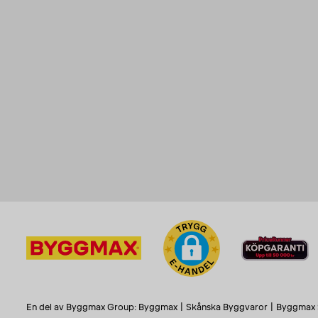
En del av Byggmax Group:
Byggmax
|
Skånska Byggvaror
|
Byggmax 