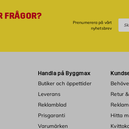
R FRÅGOR?
Pre
Prenumerera på vårt
nyhetsbrev
Handla på Byggmax
Kundse
Butiker och öppettider
Behöver
Leverans
Retur &
Reklamblad
Reklam
Prisgaranti
Hitta m
Varumärken
Kvittok