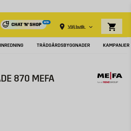
Varukorg
BETA
CHAT 'N' SHOP
Välj butik
INREDNING
TRÄDGÅRDSBYGGNADER
KAMPANJER
ADE 870 MEFA