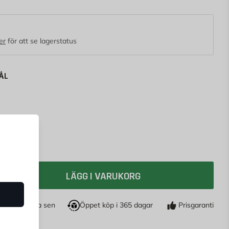
er
för att se lagerstatus
ÅL
l
LÄGG I VARUKORG
öp nu, betala sen
Öppet köp i 365 dagar
Prisgaranti