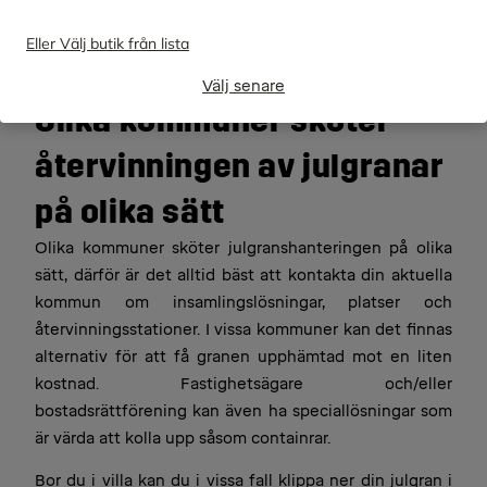
Eller Välj butik från lista
Välj senare
Olika kommuner sköter
återvinningen av julgranar
på olika sätt
Olika kommuner sköter julgranshanteringen på olika
sätt, därför är det alltid bäst att kontakta din aktuella
kommun om insamlingslösningar, platser och
återvinningsstationer. I vissa kommuner kan det finnas
alternativ för att få granen upphämtad mot en liten
kostnad. Fastighetsägare och/eller
bostadsrättförening kan även ha speciallösningar som
är värda att kolla upp såsom containrar.
Bor du i villa kan du i vissa fall klippa ner din julgran i