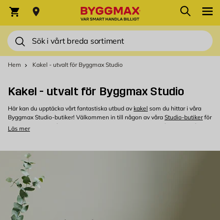
Hoppa till innehållet
Sök
Varukorg
Sök
Hem
Kakel - utvalt för Byggmax Studio
Kakel - utvalt för Byggmax Studio
Här kan du upptäcka vårt fantastiska utbud av
kakel
som du hittar i våra
Byggmax Studio-butiker! Välkommen in till någon av våra
Studio-butiker
för
att inspireras av våra imponerande produktvisningar och få hjälp av vår
Läs mer
erfarna personal. Besök oss idag och förvandla ditt hem med stil och
kvalitet!