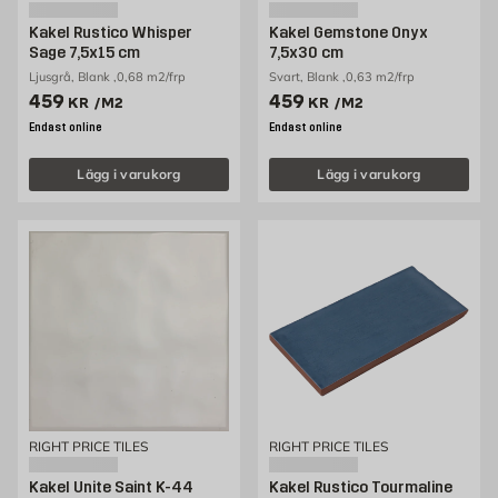
Kakel Rustico Whisper
Kakel Gemstone Onyx
Sage 7,5x15 cm
7,5x30 cm
Ljusgrå, Blank ,0,68 m2/frp
Svart, Blank ,0,63 m2/frp
Pris 459 kr /m2
Pris 459 kr /m2
459
459
KR
/M2
KR
/M2
Endast online
Endast online
Lägg i varukorg
Lägg i varukorg
RIGHT PRICE TILES
RIGHT PRICE TILES
Kakel Unite Saint K-44
Kakel Rustico Tourmaline