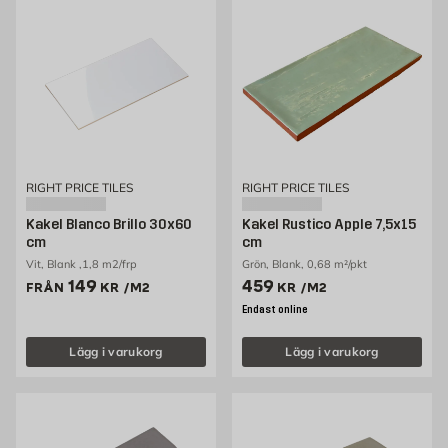
RIGHT PRICE TILES
RIGHT PRICE TILES
Kakel Blanco Brillo 30x60
Kakel Rustico Apple 7,5x15
cm
cm
Vit, Blank ,1,8 m2/frp
Grön, Blank, 0,68 m²/pkt
Pris 149 kr /m2
Pris 459 kr /m2
149
459
FRÅN
KR
/M2
KR
/M2
Endast online
Lägg i varukorg
Lägg i varukorg