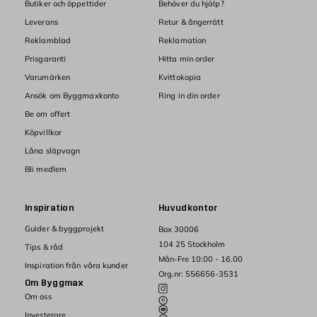
Butiker och öppettider
Behöver du hjälp?
Leverans
Retur & ångerrätt
Reklamblad
Reklamation
Prisgaranti
Hitta min order
Varumärken
Kvittokopia
Ansök om Byggmaxkonto
Ring in din order
Be om offert
Köpvillkor
Låna släpvagn
Bli medlem
Inspiration
Huvudkontor
Guider & byggprojekt
Box 30006
104 25 Stockholm
Tips & råd
Mån-Fre 10:00 - 16.00
Inspiration från våra kunder
Org.nr: 556656-3531
Om Byggmax
Om oss
Investerare