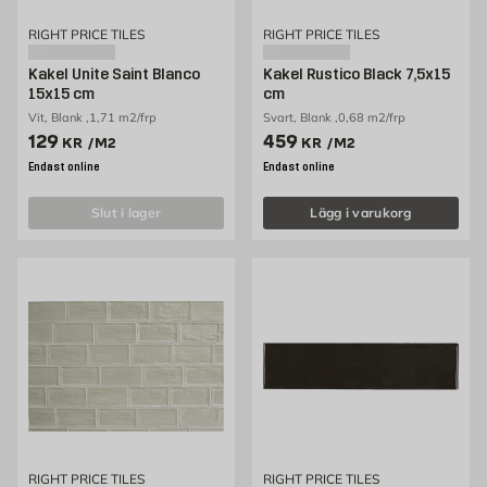
RIGHT PRICE TILES
RIGHT PRICE TILES
Kakel Unite Saint Blanco
Kakel Rustico Black 7,5x15
15x15 cm
cm
Vit, Blank ,1,71 m2/frp
Svart, Blank ,0,68 m2/frp
Pris 129 kr /m2
Pris 459 kr /m2
129
459
KR
/M2
KR
/M2
Endast online
Endast online
slut i lager
Lägg i varukorg
RIGHT PRICE TILES
RIGHT PRICE TILES