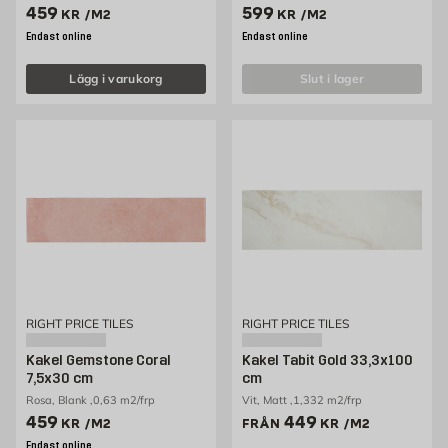
Pris 459 kr /m2
Pris 599 kr /m2
459
599
KR
/M2
KR
/M2
Endast online
Endast online
Lägg i varukorg
slut i lager
RIGHT PRICE TILES
RIGHT PRICE TILES
Kakel Gemstone Coral
Kakel Tabit Gold 33,3x100
7,5x30 cm
cm
Rosa, Blank ,0,63 m2/frp
Vit, Matt ,1,332 m2/frp
Pris 459 kr /m2
Pris 449 kr /m2
459
449
KR
/M2
FRÅN
KR
/M2
Endast online