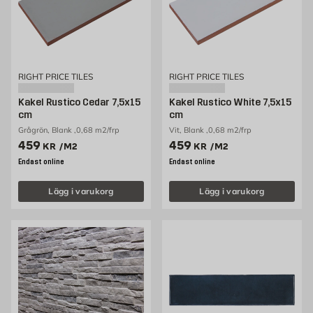
RIGHT PRICE TILES
RIGHT PRICE TILES
Kakel Rustico Cedar 7,5x15
Kakel Rustico White 7,5x15
cm
cm
Grågrön, Blank ,0,68 m2/frp
Vit, Blank ,0,68 m2/frp
Pris 459 kr /m2
Pris 459 kr /m2
459
459
KR
/M2
KR
/M2
Endast online
Endast online
Lägg i varukorg
Lägg i varukorg