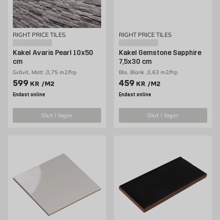
RIGHT PRICE TILES
RIGHT PRICE TILES
Kakel Avaris Pearl 10x50
Kakel Gemstone Sapphire
cm
7,5x30 cm
Gråvit, Matt ,0,75 m2/frp
Bla, Blank ,0,63 m2/frp
Pris 599 kr /m2
Pris 459 kr /m2
599
459
KR
/M2
KR
/M2
Endast online
Endast online
slut i lager
slut i lager