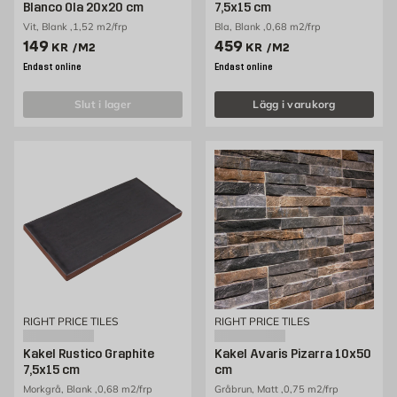
Blanco Ola 20x20 cm
7,5x15 cm
Vit, Blank ,1,52 m2/frp
Bla, Blank ,0,68 m2/frp
Pris 149 kr /m2
Pris 459 kr /m2
149
459
KR
/M2
KR
/M2
Endast online
Endast online
slut i lager
Lägg i varukorg
RIGHT PRICE TILES
RIGHT PRICE TILES
Kakel Rustico Graphite
Kakel Avaris Pizarra 10x50
7,5x15 cm
cm
Morkgrå, Blank ,0,68 m2/frp
Gråbrun, Matt ,0,75 m2/frp