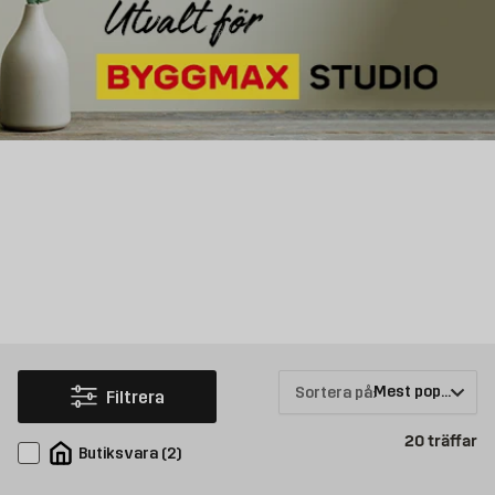
Sortera på:
Filtrera
Pr
20
träffar
Butiksvara
(
2
)