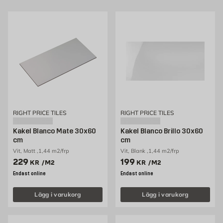
RIGHT PRICE TILES
RIGHT PRICE TILES
Kakel Blanco Mate 30x60
Kakel Blanco Brillo 30x60
cm
cm
Vit, Matt ,1,44 m2/frp
Vit, Blank ,1,44 m2/frp
Pris 229 kr /m2
Pris 199 kr /m2
229
199
KR
/M2
KR
/M2
Endast online
Endast online
Lägg i varukorg
Lägg i varukorg