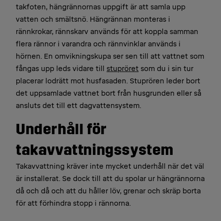
takfoten, hängrännornas uppgift är att samla upp
vatten och smältsnö. Hängrännan monteras i
rännkrokar, rännskarv används för att koppla samman
flera rännor i varandra och rännvinklar används i
hörnen. En omvikningskupa ser sen till att vattnet som
fångas upp leds vidare till
stupröret
som du i sin tur
placerar lodrätt mot husfasaden. Stuprören leder bort
det uppsamlade vattnet bort från husgrunden eller så
ansluts det till ett dagvattensystem.
Underhåll för
takavvattningssystem
Takavvattning kräver inte mycket underhåll när det väl
är installerat. Se dock till att du spolar ur hängrännorna
då och då och att du håller löv, grenar och skräp borta
för att förhindra stopp i rännorna.