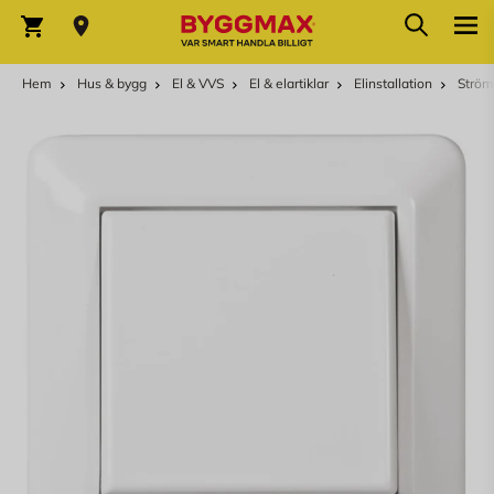
Hoppa till innehållet
Sök
Varukorg
Hem
Hus & bygg
El & VVS
El & elartiklar
Elinstallation
Ström