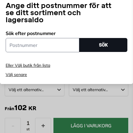
Ange ditt postnummer för att
högkvalitativ termoplast, erbjuder enheten en hållbar
Läs mer
se ditt sortiment och
och pålitlig lösning för dina elinstallationsbehov.
lagersaldo
Endast online
Ange
postnummer
för att se lagerstatus
Sök efter postnummer
Postnummer
SÖK
FÄRG:
Fjällvit
Renvit
Svart
Eller Välj butik från lista
Välj senare
MODELL:
UTFÖRANDE:
102
KR
Från
LÄGG I VARUKORG
st