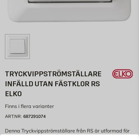
TRYCKVIPPSTRÖMSTÄLLARE
INFÄLLD UTAN FÄSTKLOR RS
ELKO
Finns i flera varianter
687291074
ART.NR:
Denna Tryckvippströmställare från RS är utformad för
infällt montage utan fästklor. Tillverkad av