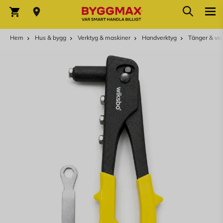
Hoppa till innehållet
Sök
Varukorg
Hem
Hus & bygg
Verktyg & maskiner
Handverktyg
Tänger & ve