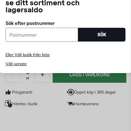
se ditt sortiment och
Välj butik
lagersaldo
Välj butik för att se lagerstatus
Sök efter postnummer
Köp online, boka leverans i kassan
Postnummer
SÖK
Ange
postnummer
för att se lagerstatus
Eller Välj butik från lista
69,95
KR
Välj senare
LÄGG I VARUKORG
st
Antal
Prisgaranti
Öppet köp i 365 dagar
Hämta i butik
Hemleverans