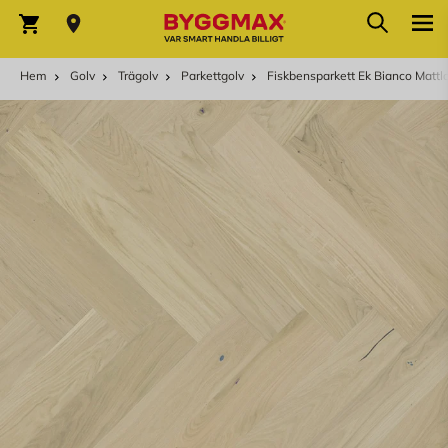
Hoppa till innehållet
Sök
Varukorg
Hem
Golv
Trägolv
Parkettgolv
Fiskbensparkett Ek Bianco Mattla