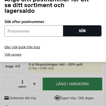
se ditt sortiment och
nyans från golvtillverkaren Barlinek. Golvet är
lagersaldo
ytbehandlat med vit mattlack.
Läs mer
Sök efter postnummer
Endast online
Postnummer
SÖK
Ange
postnummer
för att se lagerstatus
486,85
kr/paket
Eller Välj butik från lista
749
KR
/m2
Välj senare
0 st förpackningar
inkl. ~10% spill
m2
(1 frp = 0.65 m2)
LÄGG I VARUKORG
paket
Antal
Delbetala ditt köp
Öppet köp i 365 dagar