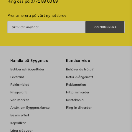
Ring oss på 0771 89 00 89
Prenumerera på vårt nyhetsbrev
Prenumerera
PRENUMERERA
Handla på Byggmax
Kundservice
Butiker och öppettider
Behöver du hjälp?
Leverans
Retur & ångerrätt
Reklamblad
Reklamation
Prisgaranti
Hitta min order
Varumärken
Kvittokopia
Ansök om Byggmaxkonto
Ring in din order
Be om offert
Köpvillkor
Låna släpvagn