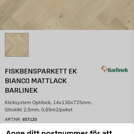
FISKBENSPARKETT EK
BIANCO MATTLACK
BARLINEK
Klicksystem Optilock, 14x130x725mm,
Slitskikt 2,5mm, 0,65m2/paket
657120
ART.NR:
Ange ditt postnummer för att
Fiskbensparkett
Ek Bianco är ett ekgolv i varm ton och