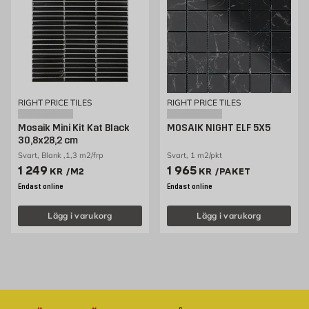
RIGHT PRICE TILES
RIGHT PRICE TILES
Mosaik Mini Kit Kat Black
MOSAIK NIGHT ELF 5X5
30,8x28,2 cm
Svart, Blank ,1,3 m2/frp
Svart, 1 m2/pkt
Pris 1249 kr /m2
Pris 1965 kr /paket
1 249
1 965
KR
/M2
KR
/PAKET
Endast online
Endast online
Lägg i varukorg
Lägg i varukorg