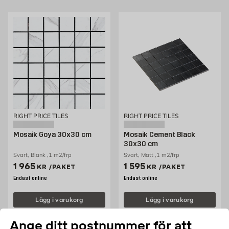
RIGHT PRICE TILES
RIGHT PRICE TILES
Mosaik Goya 30x30 cm
Mosaik Cement Black
30x30 cm
Svart, Blank ,1 m2/frp
Svart, Matt ,1 m2/frp
Pris 1965 kr /paket
Pris 1595 kr /paket
1 965
1 595
KR
/PAKET
KR
/PAKET
Endast online
Endast online
Lägg i varukorg
Lägg i varukorg
Ange ditt postnummer för att