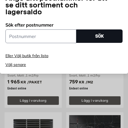
se ditt sortiment och
lagersaldo
Sök efter postnummer
Postnummer
SÖK
RIGHT PRICE TILES
RIGHT PRICE TILES
Eller Välj butik från lista
Mosaik Havana Nero
Mosaik Stellar Noir 30x30
Välj senare
30x30 cm
cm
Svart, Matt ,1 m2/frp
Svart, Matt ,1 m2/frp
Pris 1965 kr /paket
Pris 759 kr /m2
1 965
759
KR
/PAKET
KR
/M2
Endast online
Endast online
Lägg i varukorg
Lägg i varukorg