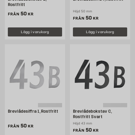
Rostfritt
Höjd 50 mm
Pris 50 kr
50
FRÅN
KR
Pris 50 kr
50
FRÅN
KR
Lägg i varukorg
Lägg i varukorg
Brevlådesiffra 1, Rostfritt
Brevlådebokstav C,
Rostfritt Svart
Höjd 43 mm
Pris 50 kr
50
FRÅN
KR
Pris 50 kr
50
FRÅN
KR