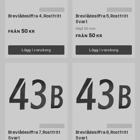
Brevlådesiffra 4, Rostfritt
Brevlådesiffra 5, Rostfritt
Svart
Höjd 50 mm
Pris 50 kr
50
FRÅN
KR
Pris 50 kr
50
FRÅN
KR
Lägg i varukorg
Lägg i varukorg
Brevlådesiffra 7, Rostfritt
Brevlådesiffra 6, Rostfritt
Svart
Svart