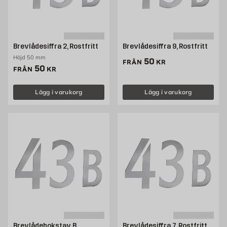
Brevlådesiffra 2, Rostfritt
Brevlådesiffra 9, Rostfritt
Höjd 50 mm
Pris 50 kr
50
FRÅN
KR
Pris 50 kr
50
FRÅN
KR
Lägg i varukorg
Lägg i varukorg
Brevlådebokstav B,
Brevlådesiffra 7, Rostfritt