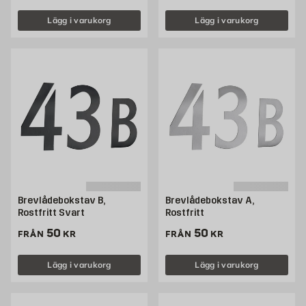
Lägg i varukorg
Lägg i varukorg
Brevlådebokstav B,
Brevlådebokstav A,
Rostfritt Svart
Rostfritt
Pris 50 kr
Pris 50 kr
50
50
FRÅN
KR
FRÅN
KR
Lägg i varukorg
Lägg i varukorg