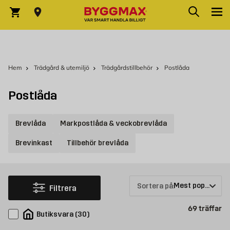
Hoppa till innehållet
Sök
Varukorg
Hem
Trädgård & utemiljö
Trädgårdstillbehör
Postlåda
Postlåda
Brevlåda
Markpostlåda & veckobrevlåda
Brevinkast
Tillbehör brevlåda
Sortera på:
Filtrera
Pr
69
träffar
Butiksvara
(
30
)