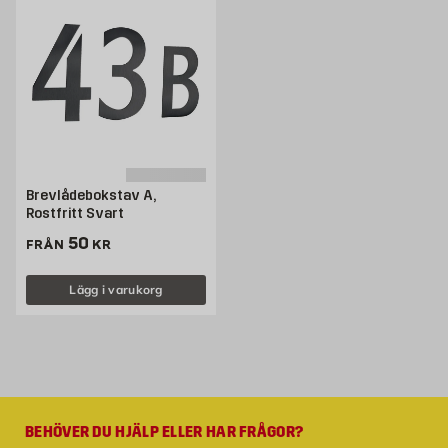
Brevlådebokstav A,
Rostfritt Svart
Pris 50 kr
50
FRÅN
KR
Lägg i varukorg
BEHÖVER DU HJÄLP ELLER HAR FRÅGOR?