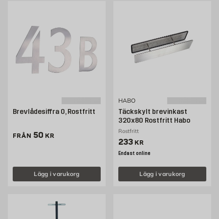
HABO
Brevlådesiffra 0, Rostfritt
Täckskylt brevinkast
320x80 Rostfritt Habo
Rostfritt
Pris 50 kr
50
FRÅN
KR
Pris 233 kr
233
KR
Endast online
Lägg i varukorg
Lägg i varukorg