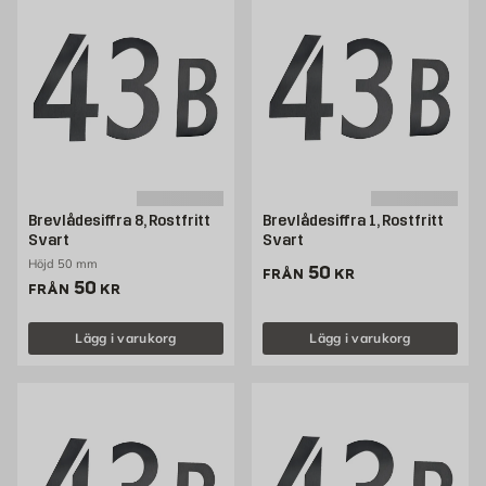
Brevlådesiffra 8, Rostfritt
Brevlådesiffra 1, Rostfritt
Svart
Svart
Höjd 50 mm
Pris 50 kr
50
FRÅN
KR
Pris 50 kr
50
FRÅN
KR
Lägg i varukorg
Lägg i varukorg