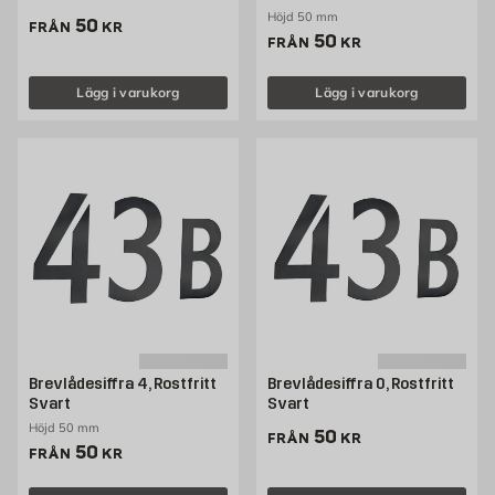
Höjd 50 mm
Pris 50 kr
50
FRÅN
KR
Pris 50 kr
50
FRÅN
KR
Lägg i varukorg
Lägg i varukorg
Brevlådesiffra 4, Rostfritt
Brevlådesiffra 0, Rostfritt
Svart
Svart
Höjd 50 mm
Pris 50 kr
50
FRÅN
KR
Pris 50 kr
50
FRÅN
KR