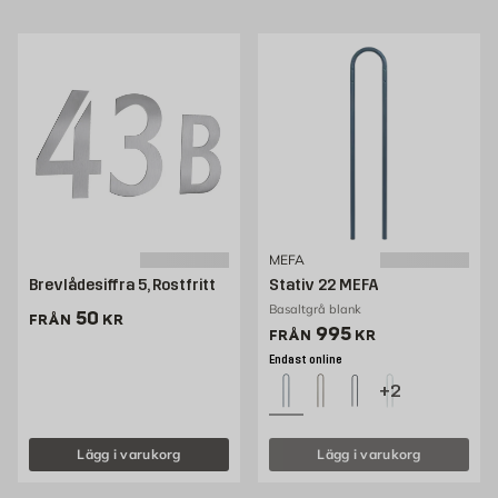
MEFA
Brevlådesiffra 5, Rostfritt
Stativ 22 MEFA
Basaltgrå blank
Pris 50 kr
50
FRÅN
KR
Pris 949 kr
995
FRÅN
KR
Endast online
+2
Lägg i varukorg
Lägg i varukorg