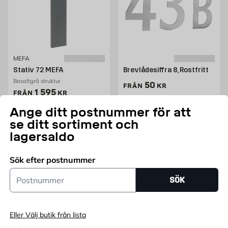
MEFA
Stativ 72 MEFA
Brevlådesiffra 8, Rostfritt
Basaltgrå struktur
Pris 50 kr
50
FRÅN
KR
Pris 1259 kr
1 595
FRÅN
KR
Endast online
Ange ditt postnummer för att
+3
se ditt sortiment och
lagersaldo
Lägg i varukorg
Lägg i varukorg
Sök efter postnummer
Postnummer
SÖK
Eller Välj butik från lista