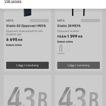
Välj senare
MEFA
MEFA
Stativ 63 Djupsvart MEFA
Stativ 28 MEFA
Djupsvart struktur/rostfritt stål,
Djupsvart struktur
Rostfritt stål
Pris 1399 kr
1 399
FRÅN
KR
Pris 6695 kr
6 695
KR
Endast online
Endast online
Lägg i varukorg
Lägg i varukorg