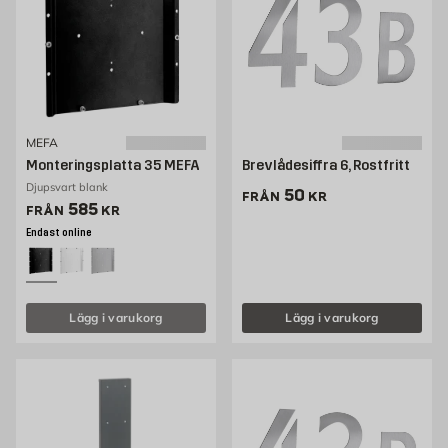
MEFA
Monteringsplatta 35 MEFA
Brevlådesiffra 6, Rostfritt
Djupsvart blank
Pris 50 kr
50
FRÅN
KR
Pris 323 kr
585
FRÅN
KR
Endast online
Lägg i varukorg
Lägg i varukorg