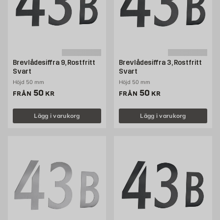
Brevlådesiffra 9, Rostfritt
Brevlådesiffra 3, Rostfritt
Svart
Svart
Höjd 50 mm
Höjd 50 mm
Pris 50 kr
Pris 50 kr
50
50
FRÅN
KR
FRÅN
KR
Lägg i varukorg
Lägg i varukorg