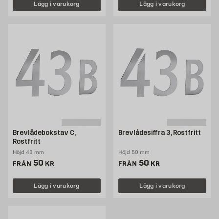
Lägg i varukorg
Lägg i varukorg
Brevlådebokstav C,
Brevlådesiffra 3, Rostfritt
Rostfritt
Höjd 43 mm
Höjd 50 mm
Pris 50 kr
Pris 50 kr
50
50
FRÅN
KR
FRÅN
KR
Lägg i varukorg
Lägg i varukorg