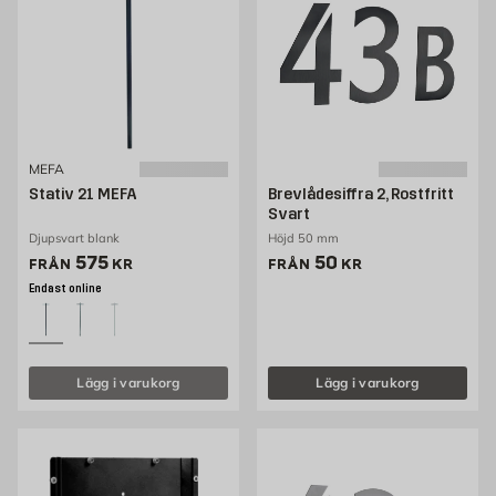
MEFA
Stativ 21 MEFA
Brevlådesiffra 2, Rostfritt
Svart
Djupsvart blank
Höjd 50 mm
Pris 575 kr
Pris 50 kr
575
50
FRÅN
KR
FRÅN
KR
Endast online
Lägg i varukorg
Lägg i varukorg