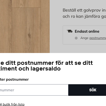
Beställ ett golvprov i
och ro kan jämföra go
Endast online
Ange
postnumm
29,95
KR
e ditt postnummer för att se ditt
timent och lagersaldo
st
fter postnummer
Antal
Delbetala ditt köp
ummer
SÖK
lj butik från lista