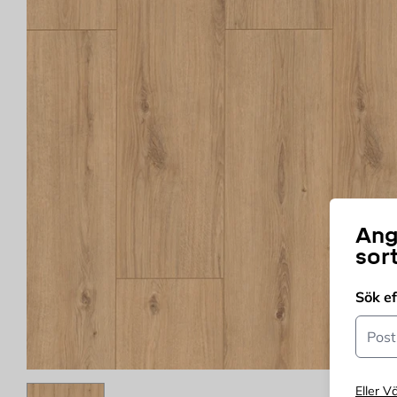
Ang
sor
Sök e
Postn
Eller Vä