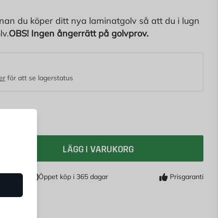
nnan du köper ditt nya
laminatgolv
så att du i lugn
lv.
OBS! Ingen ångerrätt på golvprov.
er
för att se lagerstatus
LÄGG I VARUKORG
Öppet köp i 365 dagar
Prisgaranti