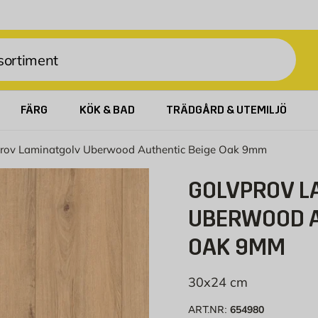
FÄRG
KÖK & BAD
TRÄDGÅRD & UTEMILJÖ
rov Laminatgolv Uberwood Authentic Beige Oak 9mm
GOLVPROV L
UBERWOOD A
OAK 9MM
30x24 cm
654980
ART.NR: