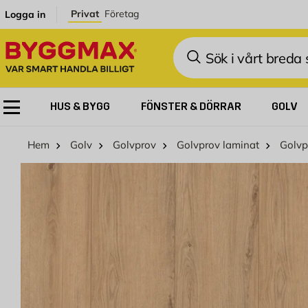
Hoppa till innehållet
Privat
Företag
Logga in
Sök
HUS & BYGG
FÖNSTER & DÖRRAR
GOLV
Hem
Golv
Golvprov
Golvprov laminat
Golvp