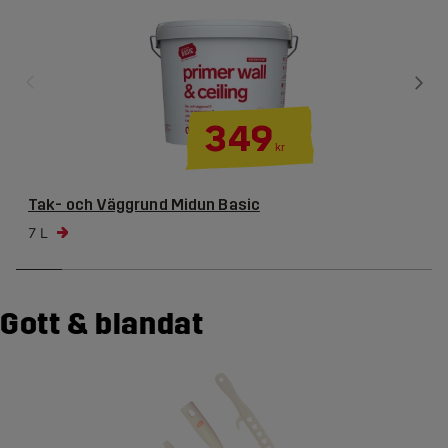
349
kr
Tak- och Väggrund Midun Basic
7 L
Gott & blandat