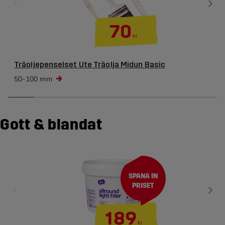
70
kr
Träoljepenselset Ute Träolja Midun Basic
50-100 mm
Gott & blandat
SPANA IN
PRISET
189
kr