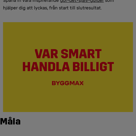
Spana in våra inspirerande
gör-det-själv-guider
som
hjälper dig att lyckas, från start till slutresultat.
Måla