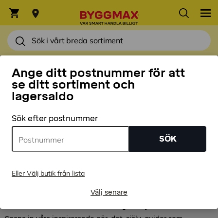
HEM
Ange ditt postnummer för att
se ditt sortiment och
Byggmax
lagersaldo
Lågprisfavoriter
Sök efter postnummer
SÖK
Här presenterar vi bra produkter till riktigt låga priser,
allt från spännband, skruvsatser, fog, färg och penslar!
Helt enkelt Hemmfixarnas lågprisfavoriter som gör
Eller Välj butik från lista
projekteten både billigare och roligare.
Välj senare
Vad är ditt nästa projekt?