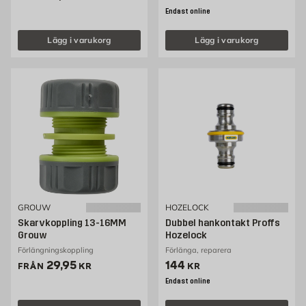
Endast online
Lägg i varukorg
Lägg i varukorg
GROUW
HOZELOCK
Skarvkoppling 13-16MM
Dubbel hankontakt Proffs
Grouw
Hozelock
Förlängningskoppling
Förlänga, reparera
Pris 29.95 kr
Pris 144 kr
29,95
144
FRÅN
KR
KR
Endast online