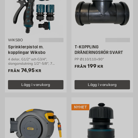
WIKSBO
Sprinklerpistol m.
T-KOPPLING
kopplingar Wiksbo
DRÄNERINGSRÖR SVART
4 delar, G1/2" och G3/4",
PP Ø110/110×90°
slanganslutning 1/2"-5/8", 7
Pris 199 kr
199
FRÅN
KR
sprutmönster
Pris 74.95 kr
74,95
FRÅN
KR
Lägg i varukorg
Lägg i varukorg
NYHET