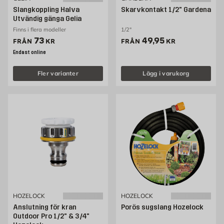
Slangkoppling Halva
Skarvkontakt 1/2" Gardena
Utvändig gänga Gelia
Finns i flera modeller
1/2"
Pris 73 kr
Pris 49.95 kr
73
49,95
FRÅN
KR
FRÅN
KR
Endast online
Fler varianter
Lägg i varukorg
HOZELOCK
HOZELOCK
Anslutning för kran
Porös sugslang Hozelock
Outdoor Pro 1/2" & 3/4"