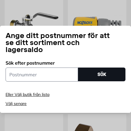
Ange ditt postnummer för att
se ditt sortiment och
lagersaldo
CERSANIT
HOZELOCK
Sök efter postnummer
Kultappventil
Anslutning för slangände
Postnummer
Plus Bulk Hozelock
SÖK
Utvändig gänga, R15 för slang
Finns i flera storlekar
Pris 99 kr
Pris 55 kr
99
55
KR
FRÅN
KR
Endast online
Endast online
Eller Välj butik från lista
Lägg i varukorg
Fler varianter
Välj senare