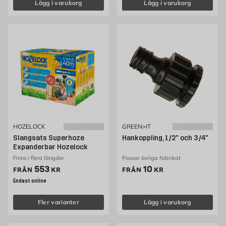
Lägg i varukorg
Lägg i varukorg
HOZELOCK
GREEN>IT
Slangsats Superhoze
Hankoppling, 1/2" och 3/4"
Expanderbar Hozelock
Finns i flera längder
Passar övriga fabrikat
Pris 553 kr
Pris 10 kr
553
10
FRÅN
KR
FRÅN
KR
Endast online
Fler varianter
Lägg i varukorg