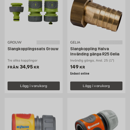
GROUW
GELIA
Slangkopplingssats Grouw
Slangkoppling Halva
Invänding gänga R25 Gelia
Tre olika kopplingar
Invändig gänga, Ansl. 25 (1")
Pris 34.95 kr
Pris 149 kr
34,95
149
FRÅN
KR
KR
Endast online
Lägg i varukorg
Lägg i varukorg