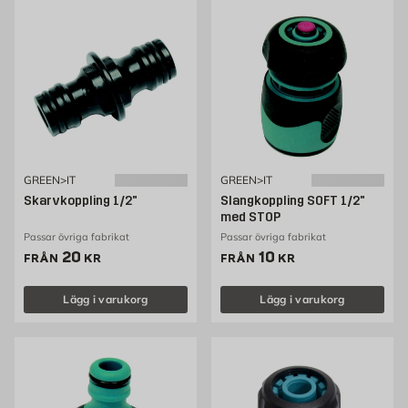
GREEN>IT
GREEN>IT
Skarvkoppling 1/2"
Slangkoppling SOFT 1/2"
med STOP
Passar övriga fabrikat
Passar övriga fabrikat
Pris 20 kr
Pris 10 kr
20
10
FRÅN
KR
FRÅN
KR
Lägg i varukorg
Lägg i varukorg