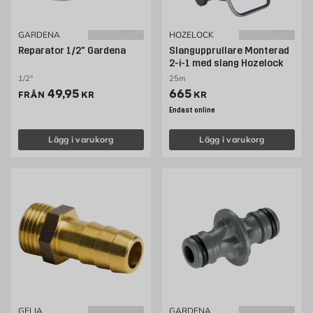
GARDENA
HOZELOCK
Reparator 1/2" Gardena
Slangupprullare Monterad
2-i-1 med slang Hozelock
1/2"
25m
Pris 49.95 kr
Pris 665 kr
49,95
665
FRÅN
KR
KR
Endast online
Lägg i varukorg
Lägg i varukorg
GELIA
GARDENA