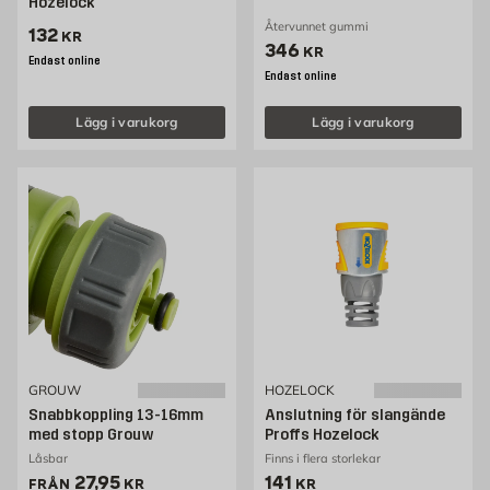
Hozelock
Återvunnet gummi
Pris 132 kr
132
KR
Pris 346 kr
346
KR
Endast online
Endast online
Lägg i varukorg
Lägg i varukorg
GROUW
HOZELOCK
Snabbkoppling 13-16mm
Anslutning för slangände
med stopp Grouw
Proffs Hozelock
Låsbar
Finns i flera storlekar
Pris 27.95 kr
Pris 141 kr
27,95
141
FRÅN
KR
KR