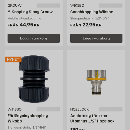
GROUW
WIKSBO
Y-Koppling Slang Grouw
Snabbkoppling Wiksbo
Multifunktionskoppling
Slanganslutning 1/2"-5/8"
Pris 44.95 kr
Pris 22.95 kr
44,95
22,95
FRÅN
KR
FRÅN
KR
Lägg i varukorg
Lägg i varukorg
NYHET
WIKSBO
HOZELOCK
Förlängningskoppling
Anslutning för kran
Wiksbo
Utomhus 1/2" Hozelock
Slanganslutning 1/2"-5/8"
Pris 130 kr
130