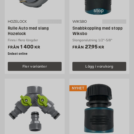
HOZELOCK
WIKSBO
Rulle Auto med slang
Snabbkoppling med stopp
Hozelock
Wiksbo
Finns i flera längder
Slanganslutning 1/2"-5/8"
Pris 1400 kr
Pris 27.95 kr
1 400
27,95
FRÅN
KR
FRÅN
KR
Endast online
Fler varianter
Lägg i varukorg
NYHET