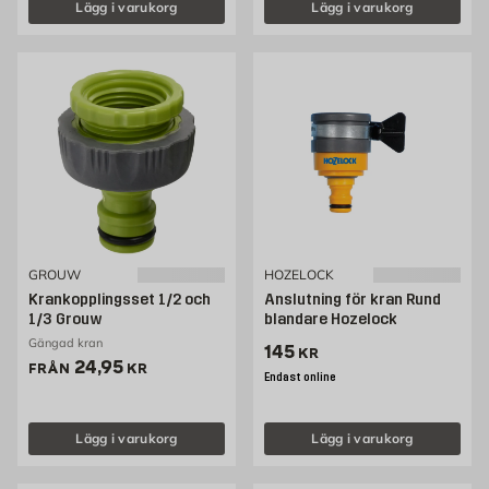
Lägg i varukorg
Lägg i varukorg
GROUW
HOZELOCK
Krankopplingsset 1/2 och
Anslutning för kran Rund
1/3 Grouw
blandare Hozelock
Gängad kran
Pris 145 kr
145
KR
Pris 24.95 kr
24,95
FRÅN
KR
Endast online
Lägg i varukorg
Lägg i varukorg