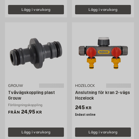
Lägg i varukorg
Lägg i varukorg
GROUW
HOZELOCK
Tvåvägskoppling plast
Anslutning för kran 2-vägs
Grouw
Hozelock
Förlängningskoppling
Pris 245 kr
245
KR
Pris 24.95 kr
24,95
FRÅN
KR
Endast online
Lägg i varukorg
Lägg i varukorg