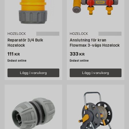
HOZELOCK
HOZELOCK
Reparatör 3/4 Bulk
Anslutning för kran
Hozelock
Flowmax 3-vägs Hozelock
Pris 111 kr
Pris 333 kr
111
333
KR
KR
Endast online
Endast online
Lägg i varukorg
Lägg i varukorg