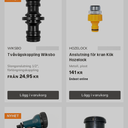
WIKSBO
HOZELOCK
Tvåvägskoppling Wiksbo
Anslutning för kran Kök
Hozelock
Slanganslutning 1/2",
Metall, plast
förlängningskoppling
Pris 141 kr
141
KR
Pris 24.95 kr
24,95
FRÅN
KR
Endast online
Lägg i varukorg
Lägg i varukorg
NYHET