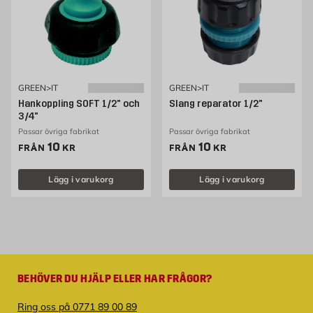
GREEN>IT
GREEN>IT
Hankoppling SOFT 1/2" och
Slang reparator 1/2"
3/4"
Passar övriga fabrikat
Passar övriga fabrikat
Pris 10 kr
Pris 10 kr
10
10
FRÅN
KR
FRÅN
KR
Lägg i varukorg
Lägg i varukorg
BEHÖVER DU HJÄLP ELLER HAR FRÅGOR?
Ring oss på 0771 89 00 89