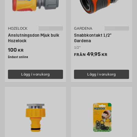
HOZELOCK
GARDENA
Anslutningsdon Mjuk bulk
Snabbkontakt 1/2"
Hozelock
Gardena
1/2"
Pris 100 kr
100
KR
Pris 49.95 kr
49,95
FRÅN
KR
Endast online
Lägg i varukorg
Lägg i varukorg