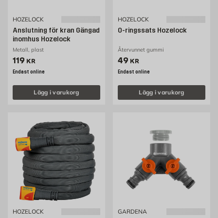
HOZELOCK
HOZELOCK
Anslutning för kran Gängad
O-ringssats Hozelock
inomhus Hozelock
Metall, plast
Återvunnet gummi
Pris 119 kr
Pris 49 kr
119
49
KR
KR
Endast online
Endast online
Lägg i varukorg
Lägg i varukorg
HOZELOCK
GARDENA