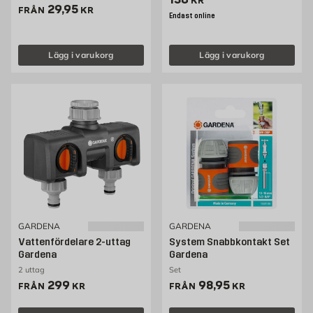
KR
Pris 29.95 kr
29,95
FRÅN
KR
Endast online
Lägg i varukorg
Lägg i varukorg
GARDENA
GARDENA
Vattenfördelare 2-uttag
System Snabbkontakt Set
Gardena
Gardena
2 uttag
Set
Pris 299 kr
Pris 98.95 kr
299
98,95
FRÅN
KR
FRÅN
KR