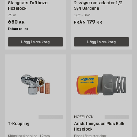
Slangsats Tuffhoze
2-vägskran. adapter 1/2
Hozelock
3/4 Gardena
25 m
1/2" - 3/4"
Pris 680 kr
Pris 179 kr
680
179
KR
FRÅN
KR
Endast online
Lägg i varukorg
Lägg i varukorg
HOZELOCK
T-Koppling
Anslutningsdon Plus Bulk
Hozelock
Klämringskoppling, 12mm
Finns i flera storlekar