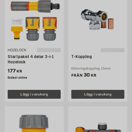
HOZELOCK
Startpaket 4 delar 3-i-1
T-Koppling
Hozelock
Klämringskoppling 15mm
Pris 177 kr
177
KR
Pris 30 kr
30
FRÅN
KR
Endast online
Lägg i varukorg
Lägg i varukorg