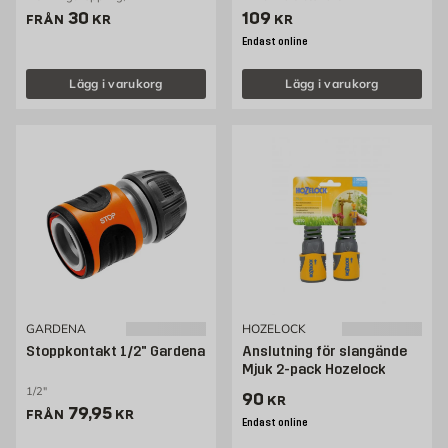
Pris 30 kr
Pris 109 kr
30
109
FRÅN
KR
KR
Endast online
Lägg i varukorg
Lägg i varukorg
GARDENA
HOZELOCK
Stoppkontakt 1/2" Gardena
Anslutning för slangände
Mjuk 2-pack Hozelock
1/2"
Pris 90 kr
90
KR
Pris 79.95 kr
79,95
FRÅN
KR
Endast online