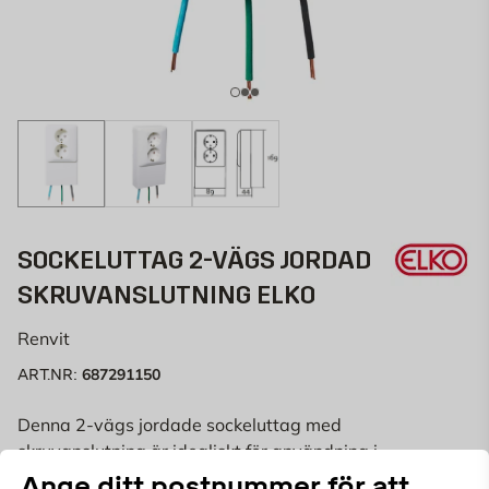
SOCKELUTTAG 2-VÄGS JORDAD
SKRUVANSLUTNING ELKO
Renvit
687291150
ART.NR:
Denna 2-vägs jordade sockeluttag med
skruvanslutning är idealiskt för användning i
hemmamiljö. Tack vare sin vita färg och matta yta
Läs mer
Ange ditt postnummer för att