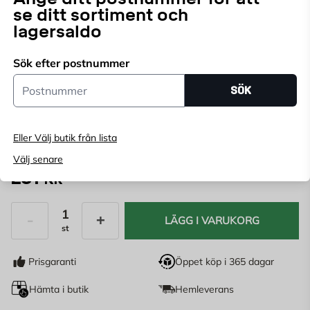
integreras den smidigt i de flesta miljöer.
se ditt sortiment och
lagersaldo
Endast online
Ange
postnummer
för att se lagerstatus
Sök efter postnummer
Postnummer
SÖK
FÄRG:
RENVIT
Fjällvit
Renvit
Eller Välj butik från lista
Välj senare
231
KR
LÄGG I VARUKORG
st
Antal
Prisgaranti
Öppet köp i 365 dagar
Hämta i butik
Hemleverans