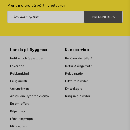
Prenumerera på vårt nyhetsbrev
Prenumerera
PRENUMERERA
Handla på Byggmax
Kundservice
Butiker och öppettider
Behöver du hjälp?
Leverans
Retur & ångerrätt
Reklamblad
Reklamation
Prisgaranti
Hitta min order
Varumärken
Kvittokopia
Ansök om Byggmaxkonto
Ring in din order
Be om offert
Köpvillkor
Låna släpvagn
Bli medlem