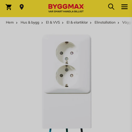
Hoppa till innehållet
Sök
Varukorg
Hem
Hus & bygg
El & VVS
El & elartiklar
Elinstallation
Väggu