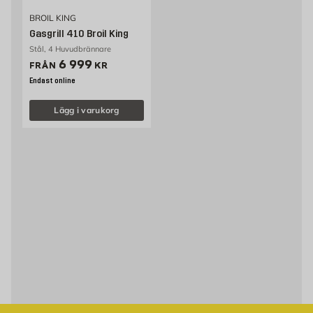
BROIL KING
Gasgrill 410 Broil King
Stål, 4 Huvudbrännare
Pris 6999 kr
6 999
FRÅN
KR
Endast online
Lägg i varukorg