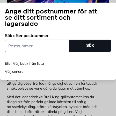
Ange ditt postnummer för att
se ditt sortiment och
lagersaldo
Sök efter postnummer
Postnummer
SÖK
Perfekt grillsmak med Broil King!
Eller Välj butik från lista
Välj senare
Upptäck den ultimata grillglädjen med Broil King-
gasolgrillar! Dessa högkvalitativa grillar är designade för
att ge dig oöverträffad mångsidighet och en fantastisk
smakupplevelse varje gång du lagar mat utomhus.
Med det legendariska Broil King-grillsystemet kan du
tillaga allt från perfekt grillade köttbitar till saftig
rotisseriekyckling, större köttstycken, nybakat bröd och
till och med efterrätter – direkt på grillen. Varje