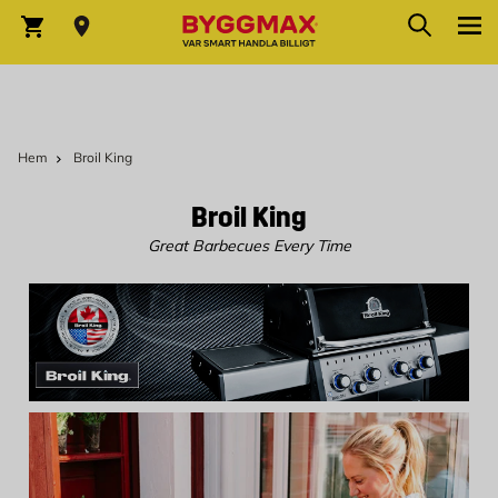
Hoppa till innehållet
Sök
Varukorg
Hem
Broil King
Broil King
Great Barbecues Every Time