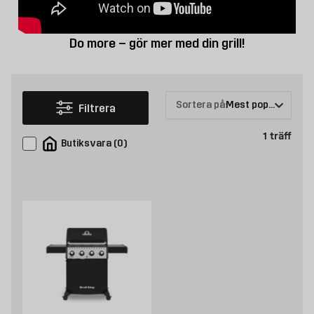
Do more – gör mer med din grill!
Sortera på:
Filtrera
Prod
1
träff
Butiksvara
(
0
)