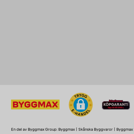
En del av Byggmax Group:
Byggmax
|
Skånska Byggvaror
|
Byggmax 