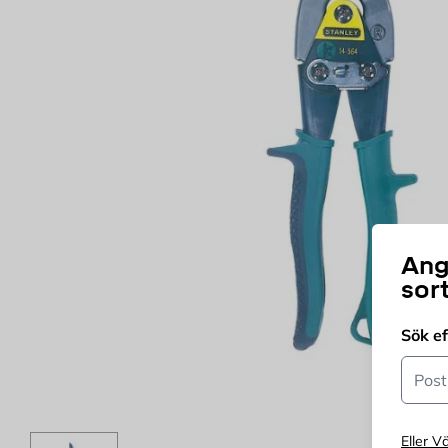
Ang
sor
Sök e
Postn
Eller Vä