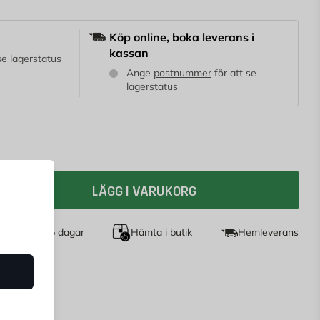
Köp online, boka leverans i
kassan
 se lagerstatus
Ange
postnummer
för att se
lagerstatus
LÄGG I VARUKORG
et köp i 365 dagar
Hämta i butik
Hemleverans