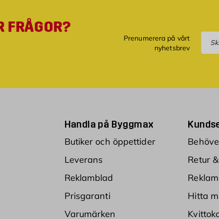
R FRÅGOR?
Pre
Prenumerera på vårt
nyhetsbrev
Handla på Byggmax
Kundse
Butiker och öppettider
Behöver
Leverans
Retur &
Reklamblad
Reklam
Prisgaranti
Hitta m
Varumärken
Kvittok