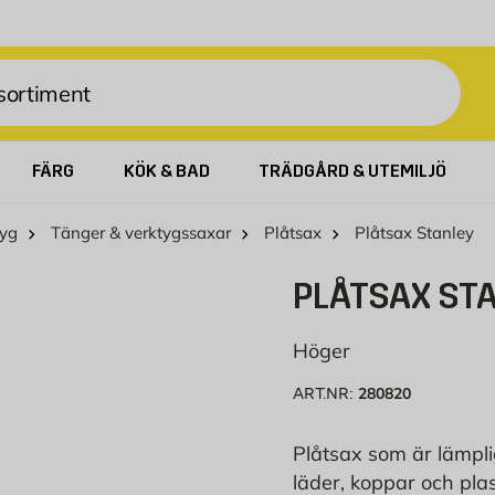
FÄRG
KÖK & BAD
TRÄDGÅRD & UTEMILJÖ
yg
Tänger & verktygssaxar
Plåtsax
Plåtsax Stanley
PLÅTSAX ST
Höger
280820
ART.NR:
Plåtsax som är lämpli
läder, koppar och plas