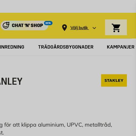
Varukorg
BETA
CHAT 'N' SHOP
Välj butik
INREDNING
TRÄDGÅRDSBYGGNADER
KAMPANJER
ANLEY
g för att klippa aluminium, UPVC, metalltråd,
t.