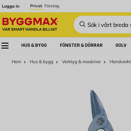
Hoppa till innehållet
Privat
Företag
Logga in
Sök
HUS & BYGG
FÖNSTER & DÖRRAR
GOLV
Hem
Hus & bygg
Verktyg & maskiner
Handverkt