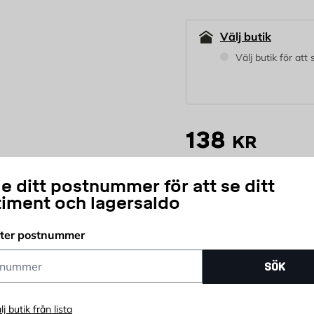
Välj butik
Välj butik för att
138
KR
e ditt postnummer för att se ditt
st
timent och lagersaldo
Antal
Prisgaranti
Öpp
fter postnummer
ummer
SÖK
lj butik från lista