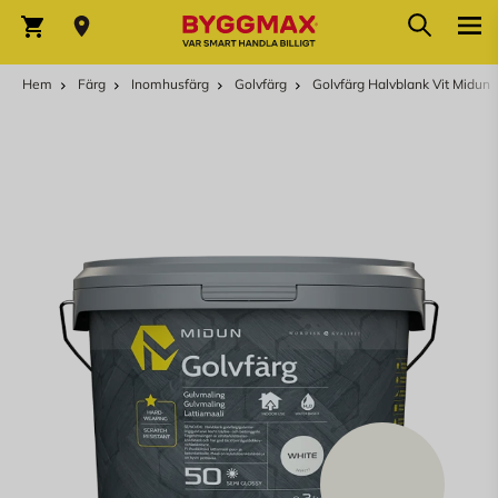
Hoppa till innehållet
Sök
Varukorg
Hem
Färg
Inomhusfärg
Golvfärg
Golvfärg Halvblank Vit Midun