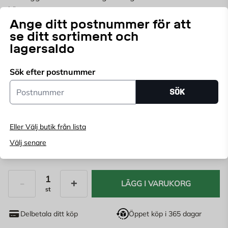
golvet är skyddat mot regn och vatten.
Läs mer
Ange ditt postnummer för att
se ditt sortiment och
Välj butik
lagersaldo
Välj butik för att se lagerstatus
Sök efter postnummer
Köp online, boka leverans i kassan
Postnummer
SÖK
Ange
postnummer
för att se lagerstatus
Eller Välj butik från lista
119,67
kr/l
Välj senare
359
KR
LÄGG I VARUKORG
st
Antal
Delbetala ditt köp
Öppet köp i 365 dagar