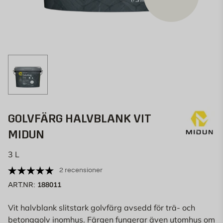
GOLVFÄRG HALVBLANK VIT
MIDUN
3 L
2 recensioner
188011
ART.NR:
Vit halvblank slitstark golvfärg avsedd för trä- och
betonggolv inomhus. Färgen fungerar även utomhus om